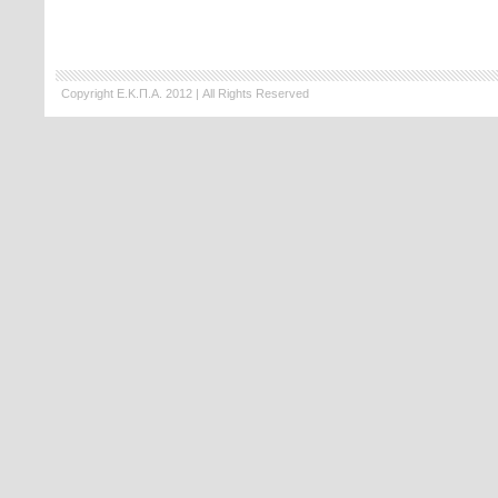
Copyright Ε.Κ.Π.Α. 2012 | All Rights Reserved