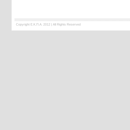
Copyright Ε.Κ.Π.Α. 2012 | All Rights Reserved